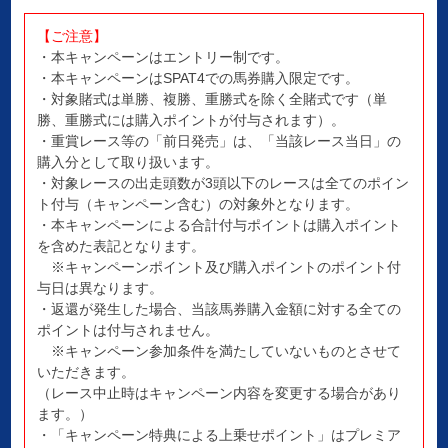
【ご注意】
・本キャンペーンはエントリー制です。
・本キャンペーンはSPAT4での馬券購入限定です。
・対象賭式は単勝、複勝、重勝式を除く全賭式です（単
勝、重勝式には購入ポイントが付与されます）。
・重賞レース等の「前日発売」は、「当該レース当日」の
購入分として取り扱います。
・対象レースの出走頭数が3頭以下のレースは全てのポイン
ト付与（キャンペーン含む）の対象外となります。
・本キャンペーンによる合計付与ポイントは購入ポイント
を含めた表記となります。
※キャンペーンポイント及び購入ポイントのポイント付
与日は異なります。
・返還が発生した場合、当該馬券購入金額に対する全ての
ポイントは付与されません。
※キャンペーン参加条件を満たしていないものとさせて
いただきます。
（レース中止時はキャンペーン内容を変更する場合があり
ます。）
・「キャンペーン特典による上乗せポイント」はプレミア