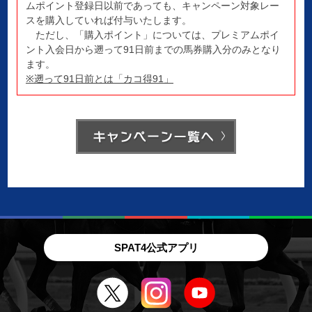
ムポイント登録日以前であっても、キャンペーン対象レー
スを購入していれば付与いたします。
ただし、「購入ポイント」については、プレミアムポイ
ント入会日から遡って91日前までの馬券購入分のみとなり
ます。
※遡って91日前とは「カコ得91」
SPAT4公式アプリ