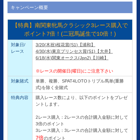
キャンペーン概要
【特典】南関東牝馬クラシック3レース購入で
ポイント7倍！(二冠馬誕生で10倍！)
対象日/
3/20(木祝)桜花賞(S1)【浦和】
レース
4/30(水)東京プリンセス賞(S1)【大井】
6/18(水)関東オークス(Jpn2)【川崎】
※レースの開催日(曜日)にご注意下さい
対象賭式
単勝、複勝、SPAT4LOTOトリプル馬単(重勝
式)を除く全賭式
特典内容
購入レース数により、以下のポイントをプレゼ
ントします。
2レース購入：2レースの合計購入金額に対して
3倍のポイント
3レース購入：3レースの合計購入金額に対して
7倍
のポイント