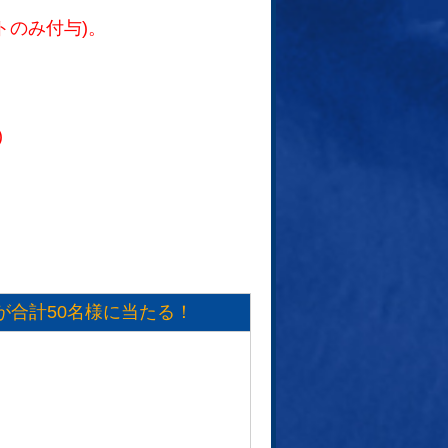
トのみ付与)。
)
が合計50名様に当たる！