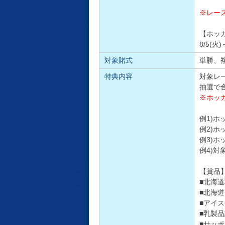
※レー
【ホッ
8/5(
対象賭式
単勝、複
特典内容
対象レ
抽選で
※ホッ
例1)ホ
例2)ホ
例3)ホ
例4)対
【賞品
■北海道
■北海道
■アイス
■乳製品
■サッポ