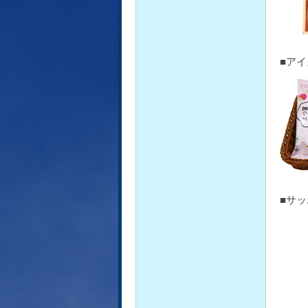
■ア
■サッ