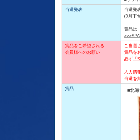
当選発表
当選発
(9月下
賞品は
>>>SP
賞品をご希望される
ご当選
会員様へのお願い
賞品を
必ず
「S
入力情
当選を
賞品
■北海