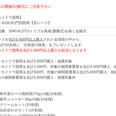
スの開催日(曜日)にご注意下さい
カイドウ競馬】
火)～8/28(木)門別競馬【全レース】
勝、SPAT4LOTOトリプル馬単(重勝式)を除く全賭式
ースを
合計5,000円以上購入
された会員様の中から、
合計50名様に「北海道の味覚」をプレゼントします。
カイドウ競馬を合計1,000円以上購入が必須となります
ッカイドウ競馬を合計5,000円購入：抽選対象
ッカイドウ競馬を合計1,000円、対象の南関東重賞を合計4,000円購入：
ッカイドウ競馬を合計500円、対象の南関東重賞を合計5,000円購入：
象の南関東重賞を合計5,000円購入：抽選対象外
】
和牛肩ロース焼肉用270g×2個(10名様)
産牛ジャーキー30g×5個(10名様)
クリームセット(10名様)
詰め合わせセット(10名様)
ロクラシック350ml×24本(10名様)