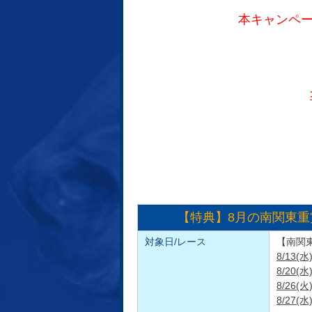
本キャンペー
【特典】8月の南関東重
対象日/レース
【南関
8/13(
8/20
8/26
8/27