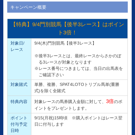
キャンペーン概要
【特典】9/4門別競馬【後半3レース】はポイン
ト3倍！
対象日/
9/4(木)門別競馬【後半3レース】
レース
※後半3レースとは、最終レースからさかのぼ
る3レースが対象となります
※レース番号につきましては、当日の出馬表を
ご確認下さい
対象賭式
単勝、複勝、SPAT4LOTOトリプル馬単(重勝
式)を除く全賭式
3倍
特典内容
対象レースの馬券購入金額に対して、
のポ
イントをプレゼントします。
ポイント
9/15(月祝)15時頃 ※購入ポイントはレース翌
付与予定
日に付与します
日時