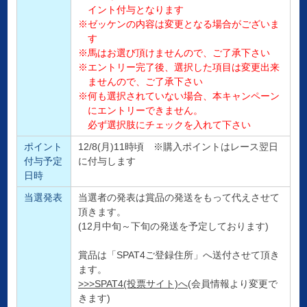
イント付与となります
※ゼッケンの内容は変更となる場合がございま
す
※馬はお選び頂けませんので、ご了承下さい
※エントリー完了後、選択した項目は変更出来
ませんので、ご了承下さい
※何も選択されていない場合、本キャンペーン
にエントリーできません。
必ず選択肢にチェックを入れて下さい
ポイント
12/8(月)11時頃 ※購入ポイントはレース翌日
付与予定
に付与します
日時
当選発表
当選者の発表は賞品の発送をもって代えさせて
頂きます。
(12月中旬～下旬の発送を予定しております)
賞品は「SPAT4ご登録住所」へ送付させて頂き
ます。
>>>SPAT4(投票サイト)へ
(会員情報より変更で
きます)