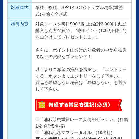
対象賭式
単勝、複勝、SPAT4LOTOトリプル馬単(重勝
式)を除く全賭式
特典内容
対象レースを毎日500円以上(合計2,000円以上)
購入した方全員で、
2億ポイント(100万円相当)
を山分けしてプレゼントします。
さらに、ポイント山分けの対象者の中から抽選
で以下の賞品をプレゼント！
以下よりご希望の賞品を選択し、「エントリー
する」ボタンよりエントリーをして下さい。
賞品を希望しない場合は「希望しない」を選択
して下さい。
「浦和競馬重賞レース実使用ゼッケン」(各馬
1枚 合計5名様)
「浦和記念マフラータオル」(10名様)