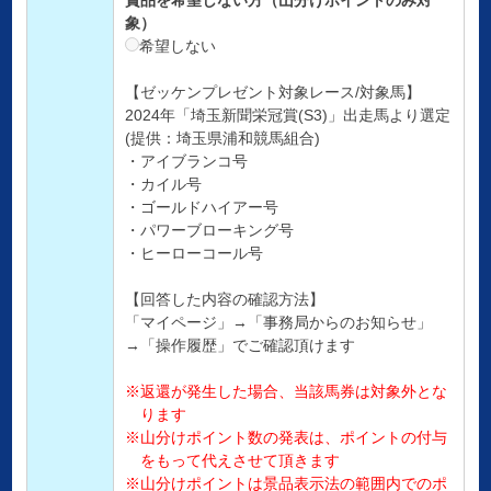
賞品を希望しない方（山分けポイントのみ対
象）
希望しない
【ゼッケンプレゼント対象レース/対象馬】
2024年「埼玉新聞栄冠賞(S3)」出走馬より選定
(提供：埼玉県浦和競馬組合)
・アイブランコ号
・カイル号
・ゴールドハイアー号
・パワーブローキング号
・ヒーローコール号
【回答した内容の確認方法】
「マイページ」→「事務局からのお知らせ」
→「操作履歴」でご確認頂けます
※返還が発生した場合、当該馬券は対象外とな
ります
※山分けポイント数の発表は、ポイントの付与
をもって代えさせて頂きます
※山分けポイントは景品表示法の範囲内でのポ