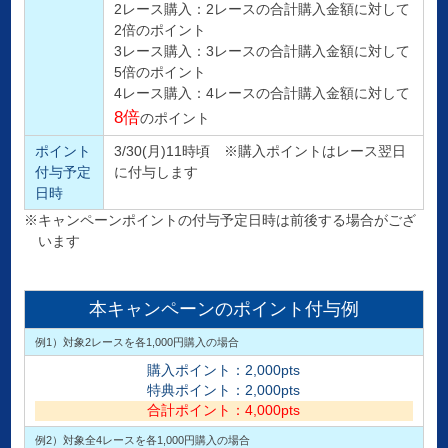
2レース購入：2レースの合計購入金額に対して
2倍のポイント
3レース購入：3レースの合計購入金額に対して
5倍のポイント
4レース購入：4レースの合計購入金額に対して
8倍
のポイント
ポイント
3/30(月)11時頃 ※購入ポイントはレース翌日
付与予定
に付与します
日時
※キャンペーンポイントの付与予定日時は前後する場合がござ
います
本キャンペーンのポイント付与例
例1）対象2レースを各1,000円購入の場合
購入ポイント：2,000pts
特典ポイント：2,000pts
合計ポイント：4,000pts
例2）対象全4レースを各1,000円購入の場合