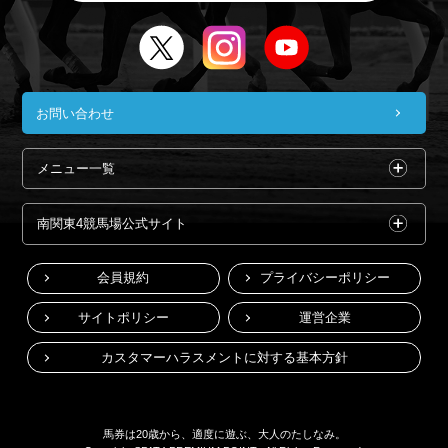
お問い合わせ
メニュー一覧
南関東4競馬場公式サイト
会員規約
プライバシーポリシー
サイトポリシー
運営企業
カスタマーハラスメントに対する基本方針
馬券は20歳から、適度に遊ぶ、大人のたしなみ。