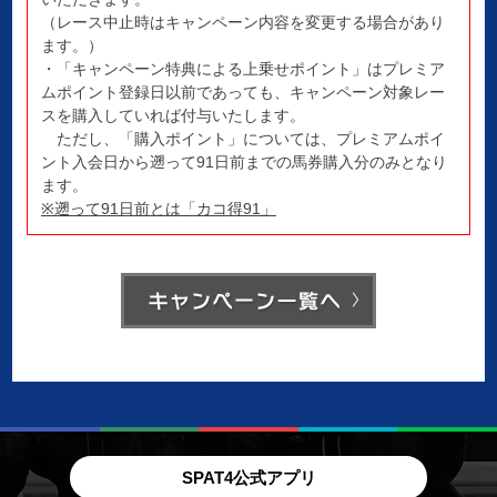
（レース中止時はキャンペーン内容を変更する場合があり
ます。）
・「キャンペーン特典による上乗せポイント」はプレミア
ムポイント登録日以前であっても、キャンペーン対象レー
スを購入していれば付与いたします。
ただし、「購入ポイント」については、プレミアムポイ
ント入会日から遡って91日前までの馬券購入分のみとなり
ます。
※遡って91日前とは「カコ得91」
SPAT4公式アプリ