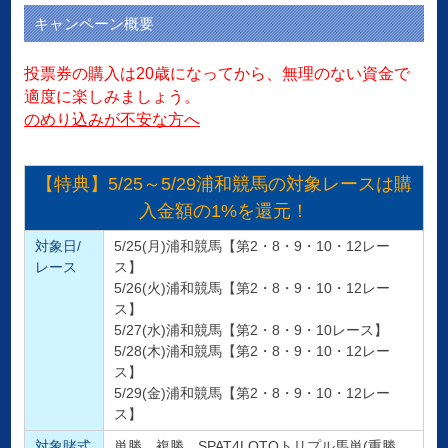
キャンペーン概要
投票券の購入は20歳になってから、無理のない資金で
適度に楽しみましょう。
のめり込みが不安な方へ
【特典】5/25～5/29浦和競馬の対象レースは購
入金額の1%を還元！
対象日/
5/25(月)浦和競馬【第2・8・9・10・12レー
レース
ス】
5/26(火)浦和競馬【第2・8・9・10・12レー
ス】
5/27(水)浦和競馬【第2・8・9・10レース】
5/28(木)浦和競馬【第2・8・9・10・12レー
ス】
5/29(金)浦和競馬【第2・8・9・10・12レー
ス】
対象賭式
単勝、複勝、SPAT4LOTOトリプル馬単(重勝