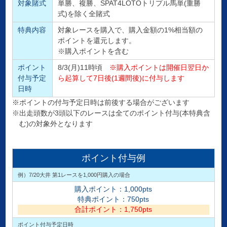
対象賭式
単勝、複勝、SPAT4LOTOトリプル馬単(重勝
式)を除く全賭式
特典内容
対象レースを購入で、購入金額の1%相当額の
ポイントを還元します。
※購入ポイントを含む
ポイント
8/3(月)11時頃
※購入ポイントは開催日翌日か
付与予定
ら起算して7日後(1週間後)に付与します
日時
※ポイントの付与予定日時は前後する場合がございます
※出走頭数が3頭以下のレースは全てのポイント付与(本特典含
む)の対象外となります
ポイント付与例
例）7/20大井 第1レースを1,000円購入の場合
購入ポイント：1,000pts
特典ポイント：750pts
合計ポイント：1,750pts
ポイント付与予定日時