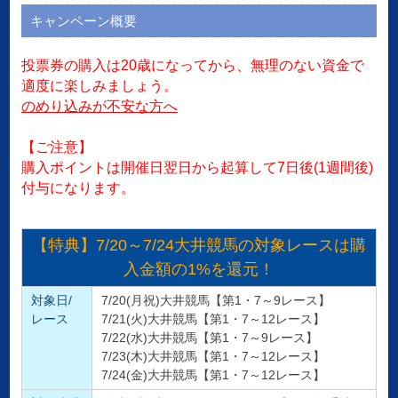
キャンペーン概要
投票券の購入は20歳になってから、無理のない資金で
適度に楽しみましょう。
のめり込みが不安な方へ
【ご注意】
購入ポイントは開催日翌日から起算して7日後(1週間後)
付与になります。
【特典】7/20～7/24大井競馬の対象レースは購
入金額の1%を還元！
対象日/
7/20(月祝)大井競馬【第1・7～9レース】
レース
7/21(火)大井競馬【第1・7～12レース】
7/22(水)大井競馬【第1・7～9レース】
7/23(木)大井競馬【第1・7～12レース】
7/24(金)大井競馬【第1・7～12レース】