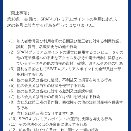
（禁止事項）
第18条 会員は、SPAT4プレミアムポイントの利用にあたり、
次の各号に該当する行為を行ってはなりません。
（1）加入者番号及び利用者IDの公開及び第三者に対する利用許諾、
譲渡、貸与、名義変更その他の行為
（2）SPAT4プレミアムポイントの運営に使用するコンピュータその
他の電子機器への不正なアクセス及びその電子機器に保存され
ているデータその他の情報の盗難、破壊、改ざんその他の行為
（3）営利を目的としてSPAT４プレミアムポイントの全部又は一部
を利用する行為
（4）他の会員又は当社に迷惑、不利益又は損害を与える行為
（5）他の会員又は当社の財産を侵害する行為
（6）他の会員又は当社に対する差別又は誹謗中傷
（7）他の会員又は当社の名誉又は信用を毀損する行為
（8）当社又は第三者の著作権、商標権その他の知的財産権を侵害す
る行為
（9）当社又は第三者になりすます行為
（10）SPAT４プレミアムポイントの運用に支障を与える行為
（11）その他法令又は公序良俗に違反する行為
（12）前各号に結びつく又はこれに類する一切の行為