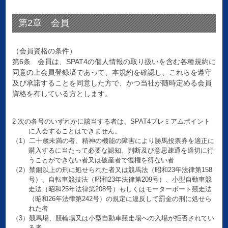
第2章 会員
（会員資格の条件）
第6条 会員は、SPAT4の個人情報の取り扱いを含む各種規約に
同意の上会員登録済であって、本規約を確認し、これらを遵守
及び承諾することを同意した方で、かつ当社が随時定める会員
資格を有している方とします。
2 次の各号のいずれかに該当する者は、SPAT4プレミアムポイント
に入会することはできません。
（1）二十歳未満の者、精神の機能の障害により勝馬投票券を適正に
購入するに当たって必要な認知、判断及び意思疎通を適切に行
うことができない者又は破産者で復権を得ない者
（2）禁錮以上の刑に処せられた者又は競馬法（昭和23年法律第158
号）、自転車競技法（昭和23年法律第209号）、小型自動車競
走法（昭和25年法律第208号）もしくはモーターボート競走法
（昭和26年法律第242号）の規定に違反して罰金の刑に処せら
れた者
（3）競馬場、競輪場又は小型自動車競走場への入場が拒否されてい
る者