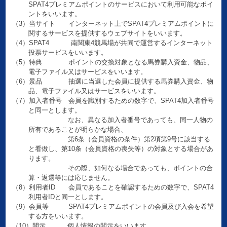
SPAT4プレミアムポイントのサービスにおいて利用可能なポイ
ントをいいます。
（3）当サイト インターネット上でSPAT4プレミアムポイントに
関するサービスを提供するウェブサイトをいいます。
（4）SPAT4 南関東4競馬場が共同で運営するインターネット
投票サービスをいいます。
（5）特典 ポイントの交換対象となる馬券購入資金、物品、
電子ファイル又はサービスをいいます。
（6）景品 抽選に当選した会員に提供する馬券購入資金、物
品、電子ファイル又はサービスをいいます。
（7）加入者番号 会員を識別するための数字で、SPAT4加入者番号
と同一とします。
なお、異なる加入者番号であっても、同一人物の
所有であることが明らかな場合、
第6条（会員資格の条件）第2項第9号に該当する
と看做し、第10条（会員資格の喪失等）の対象とする場合があ
ります。
その際、如何なる場合であっても、ポイントの合
算・返還等には応じません。
（8）利用者ID 会員であることを確認するための数字で、SPAT4
利用者IDと同一とします。
（9）会員等 SPAT4プレミアムポイントの会員及び入会を希望
する方をいいます。
（10）開示 個人情報の開示をいいます。