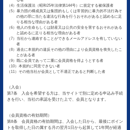
（4）生活保護法（昭和25年法律第144号）に規定する被保護者
（5）暴力団の構成員又は集団的もしくは常習的に暴力的不法行為そ
の他の罪に当たる違法な行為を行うおそれがあると認めるに足
りる相当な理由がある者
（6）他人の生命もしくは財産又は公共の安全を害するおそれがある
と認めるに足りる相当な理由がある者
（7）当社から連絡することができるメールアドレスを有していない
者
（8）過去に本規約の違反その他の理由により会員資格を喪失したこ
とがある者
（9）既に会員であって二重に会員資格を得ようとする者
（10）本規約に同意できない者
（11）その他当社が会員として不適正であると判断した者
（入会）
第7条 入会を希望する方は、当サイトで別に定める申込み手続
きを行い、当社の承認を受けた上で、会員となります。
（会員資格の有効期間）
第8条 会員資格の有効期間は、入会した日から、最後にポイン
トを取得した日の属する月の翌月1日から起算して1年間が経過