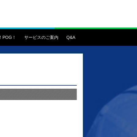
！POG！
サービスのご案内
Q&A