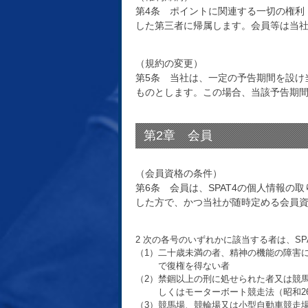
第4条 ポイントに関連する一切の権利
した第三者に帰属します。会員等は当
（規約の変更）
第5条 当社は、一定の予告期間を設け
ものとします。この場合、当該予告期
第2章 会員
（会員資格の条件）
第6条 会員は、SPAT4の個人情報
した方で、かつ当社が随時定める会員
2 次の各号のいずれかに該当する者は、S
（1）二十歳未満の者、精神の機能の障害
で復権を得ない者
（2）禁錮以上の刑に処せられた者又は競馬法
しくはモーターボート競走法（昭和2
（3）競馬場、競輪場又は小型自動車競走