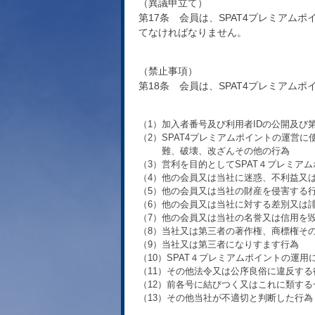
（異議申立て）
第17条 会員は、SPAT4プレミア
てなければなりません。
（禁止事項）
第18条 会員は、SPAT4プレミア
（1）加入者番号及び利用者IDの公開及
（2）SPAT4プレミアムポイントの運
難、破壊、改ざんその他の行為
（3）営利を目的としてSPAT４プレミア
（4）他の会員又は当社に迷惑、不利益又
（5）他の会員又は当社の財産を侵害する
（6）他の会員又は当社に対する差別又は
（7）他の会員又は当社の名誉又は信用を
（8）当社又は第三者の著作権、商標権そ
（9）当社又は第三者になりすます行為
（10）SPAT４プレミアムポイントの運
（11）その他法令又は公序良俗に違反する
（12）前各号に結びつく又はこれに類する
（13）その他当社が不適切と判断した行為