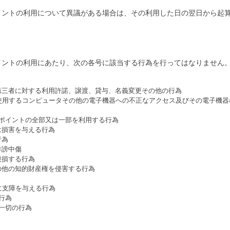
ムポイントの利用について異議がある場合は、その利用した日の翌日から起
ムポイントの利用にあたり、次の各号に該当する行為を行ってはなりません
び第三者に対する利用許諾、譲渡、貸与、名義変更その他の行為
営に使用するコンピュータその他の電子機器への不正なアクセス及びその電子機
ムポイントの全部又は一部を利用する行為
は損害を与える行為
行為
誹謗中傷
毀損する行為
の他の知的財産権を侵害する行為
用に支障を与える行為
行為
一切の行為