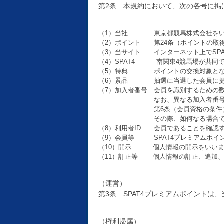
第2条 本規約において、次の各号に掲
（1）当社 東京都競馬株式会社をい
（2）ポイント 第24条（ポイントの取
（3）当サイト インターネット上でSP
（4）SPAT4 南関東4競馬場が共同
（5）特典 ポイントの交換対象となる
（6）景品 抽選に当選した会員に提供
（7）加入者番号 会員を識別するための数
なお、異なる加入者番号であっ
第6条（会員資格の条件）第2項
その際、如何なる場合であって
（8）利用者ID 会員であることを確認す
（9）会員等 SPAT4プレミアムポイ
（10）開示 個人情報の開示をいいま
（11）訂正等 個人情報の訂正、追加、
（運営）
第3条 SPAT4プレミアムポイントは
（権利帰属）