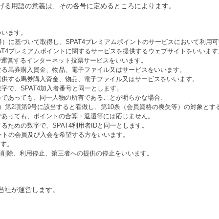
げる用語の意義は、その各号に定めるところによります。
います。
得）に基づいて取得し、SPAT4プレミアムポイントのサービスにおいて利用
AT4プレミアムポイントに関するサービスを提供するウェブサイトをいいます
で運営するインターネット投票サービスをいいます。
馬券購入資金、物品、電子ファイル又はサービスをいいます。
する馬券購入資金、物品、電子ファイル又はサービスをいいます。
字で、SPAT4加入者番号と同一とします。
ても、同一人物の所有であることが明らかな場合、
第9号に該当すると看做し、第10条（会員資格の喪失等）の対象とする
も、ポイントの合算・返還等には応じません。
るための数字で、SPAT4利用者IDと同一とします。
ントの会員及び入会を希望する方をいいます。
す。
削除、利用停止、第三者への提供の停止をいいます。
、当社が運営します。