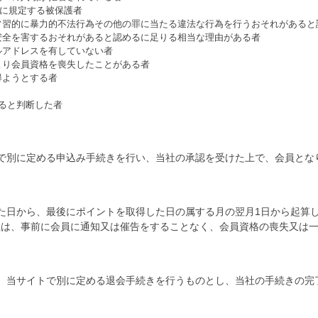
）に規定する被保護者
常習的に暴力的不法行為その他の罪に当たる違法な行為を行うおそれがあると
安全を害するおそれがあると認めるに足りる相当な理由がある者
ルアドレスを有していない者
より会員資格を喪失したことがある者
得ようとする者
あると判断した者
で別に定める申込み手続きを行い、当社の承認を受けた上で、会員とな
た日から、最後にポイントを取得した日の属する月の翌月1日から起算
社は、事前に会員に通知又は催告をすることなく、会員資格の喪失又は
、当サイトで別に定める退会手続きを行うものとし、当社の手続きの完