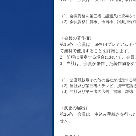
（1）会員資格を第三者に譲渡又は貸与を
（2）会員資格に質権、抵当権、譲渡担保
（会員の著作権）
第15条 会員は、SPAT4プレミアム
て無料で使用することを許諾します。
2 前項に規定する場合において、会員
3 当社は、会員が創作した著作物を次
（1）公営競技場その他の当社が指定する
（2）当社及び第三者のテレビ、携帯電話
（3）当社及び第三者の広告、書籍、雑誌
（変更の届出）
第16条 会員は、申込み手続きを行っ
せん。