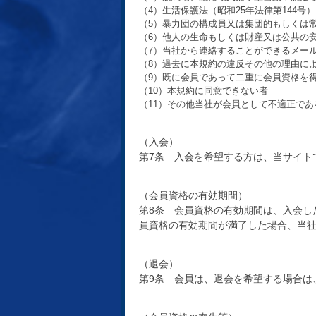
（4）生活保護法（昭和25年法律第144号
（5）暴力団の構成員又は集団的もしくは
（6）他人の生命もしくは財産又は公共の
（7）当社から連絡することができるメー
（8）過去に本規約の違反その他の理由に
（9）既に会員であって二重に会員資格を
（10）本規約に同意できない者
（11）その他当社が会員として不適正で
（入会）
第7条 入会を希望する方は、当サイト
（会員資格の有効期間）
第8条 会員資格の有効期間は、入会し
員資格の有効期間が満了した場合、当
（退会）
第9条 会員は、退会を希望する場合は