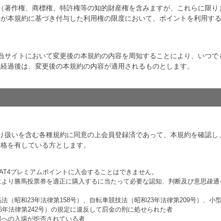
（著作権、商標権、特許権等の知的財産権を含みますが、これらに限り
社が本規約に基づき付与した利用権の限度において、ポイントを利用す
当サイトにおいて変更後の本規約の内容を周知することにより、いつで
間経過後は、変更後の本規約の内容が適用されるものとします。
の取り扱いを含む各種規約に同意の上会員登録済であって、本規約を確認
資格を有している方とします。
PAT4プレミアムポイントに入会することはできません。
により勝馬投票券を適正に購入するに当たって必要な認知、判断及び意思疎通
（昭和23年法律第158号）、自転車競技法（昭和23年法律第209号）、小型
6年法律第242号）の規定に違反して罰金の刑に処せられた者
場への入場が拒否されている者