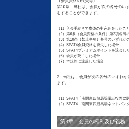
（会員資格の喪失等）
第10条 当社は、会員が次の各号のい
をすることができます。
（1）入会手続きで虚偽の申込みをしたこ
（2）第6条（会員資格の条件）第2項各号
（3）第18条（禁止事項）各号のいずれか
（4）SPAT4会員資格を喪失した場合
（5）SPAT4プレミアムポイントを退会し
（6）会員が死亡した場合
（7）本規約に違反した場合
2 当社は、会員が次の各号のいずれか
ます。
（1）SPAT4「南関東四競馬場電話投票
（2）SPAT4「南関東四競馬場ネットバ
第3章 会員の権利及び義務