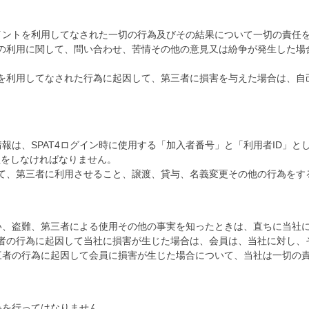
ムポイントを利用してなされた一切の行為及びその結果について一切の責任
ントの利用に関して、問い合わせ、苦情その他の意見又は紛争が発生した
ントを利用してなされた行為に起因して、第三者に損害を与えた場合は、
情報は、SPAT4ログイン時に使用する「加入者番号」と「利用者ID」
理をしなければなりません。
て、第三者に利用させること、譲渡、貸与、名義変更その他の行為をす
い、盗難、第三者による使用その他の事実を知ったときは、直ちに当社
者の行為に起因して当社に損害が生じた場合は、会員は、当社に対し、
三者の行為に起因して会員に損害が生じた場合について、当社は一切の
為を行ってはなりません。