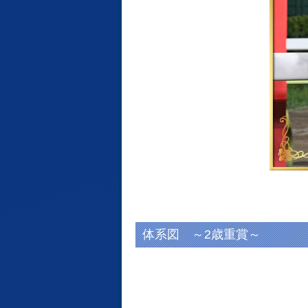
体系図 ～2歳重賞～