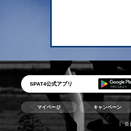
SPAT4公式アプリ
マイページ
キャンペーン
会