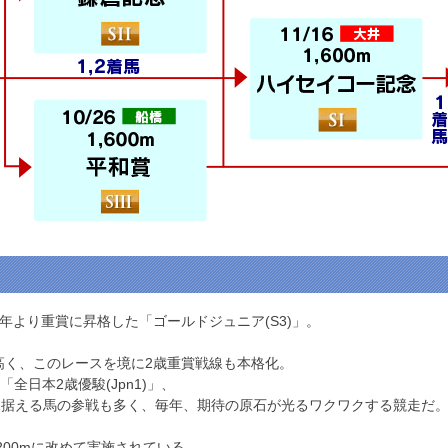
0年より重賞に昇格した「ゴールドジュニア(S3)」。
は高く、このレースを境に2歳重賞戦線も本格化。
全日本2歳優駿(Jpn1)」、
見据える馬の参戦も多く、毎年、期待の原石が光るワクワクする競走だ
1,200mに改めて実施されている。