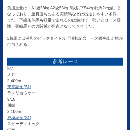
負担重量は「A1級58kg A2級56kg B級以下54kg 牝馬2kg減」と
なっており、重賞勝ちのある実績馬などは出走しやすい条件。
また、下級条件馬も軽量で走れるのは魅力で、勢いとコース適
性、実績馬との力関係が焦点となってきそうだ。
1着馬には浦和のビッグタイトル「浦和記念」への優先出走権が
付与される。
参考レース
9/7
大井
2,400m
東京記念(S1)
ランリョウオー
9/15
川崎
2,100m
戸塚記念(S1)
スピーディキック