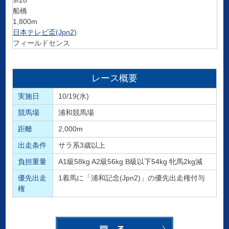
9/28
船橋
1,800m
日本テレビ盃(Jpn2)
フィールドセンス
レース概要
実施日
10/19(水)
競馬場
浦和競馬場
距離
2,000m
出走条件
サラ系3歳以上
負担重量
A1級58kg A2級56kg B級以下54kg 牝馬2kg減
優先出走
1着馬に「浦和記念(Jpn2)」の優先出走権付与
権