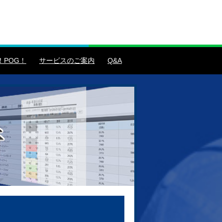
！POG！
サービスのご案内
Q&A