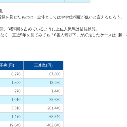
回。
の貫録を見せたものの、全体としてはやや信頼度が低いと言えるだろう。
9回、3着6回を占めているように上位人気馬は拮抗状態。
なく、直近5年を見てみても「6番人気以下」が好走したケースは1勝、
馬複(円)
三連単(円)
6,270
67,800
1,590
13,980
270
1,440
1,010
28,630
3,310
201,440
1,470
68,340
19,640
402,040