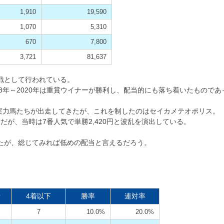
1,910
19,590
1,070
5,310
670
7,800
3,721
81,637
量戦として行われている。
8年～2020年は重賞ウイナーが勝利し、配当的にも落ち着いたものであ
、実力馬たちが出走してきたが、これを制したのはセイカメテオポリス。
が、当時は7番人気で単勝2,420円と波乱を演出している。
ったが、総じてみれば低めの配当と言えるだろう。
着
4着以下
勝率
連対率
7
10.0%
20.0%