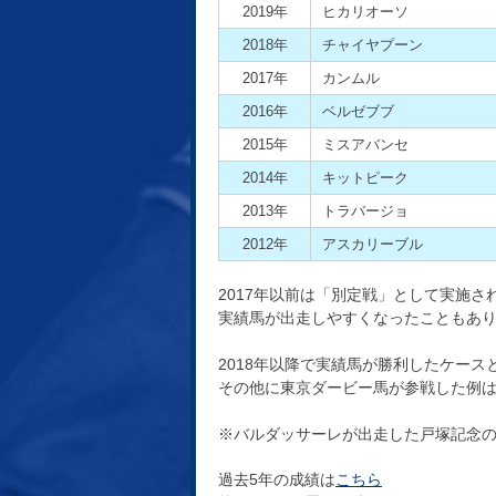
2019年
ヒカリオーソ
2018年
チャイヤプーン
2017年
カンムル
2016年
ベルゼブブ
2015年
ミスアバンセ
2014年
キットピーク
2013年
トラバージョ
2012年
アスカリーブル
2017年以前は「別定戦」として実施さ
実績馬が出走しやすくなったこともあ
2018年以降で実績馬が勝利したケースと
その他に東京ダービー馬が参戦した例は
※バルダッサーレが出走した戸塚記念の成績
過去5年の成績は
こちら