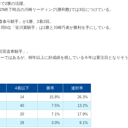
年で2勝の活躍。
29終了時点の川崎リーディング(勝利数)では3位につけている。
森泰斗騎手」が1勝、2着2回。
、同5位「笹川翼騎手」は1勝と川崎巧者が勝利を手にしている。
町田直希騎手」。
キーではあるが、例年以上に好成績を残している今年は要注目となりそ
着
4着以下
勝率
連対率
14
15.8%
26.3%
40
7.5%
13.2%
20
7.1%
17.9%
29
3.0%
9.1%