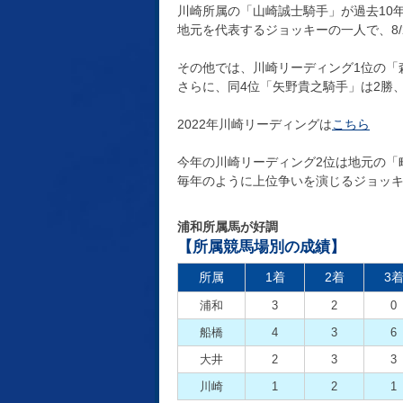
川崎所属の「山崎誠士騎手」が過去10
地元を代表するジョッキーの一人で、8/
その他では、川崎リーディング1位の「
さらに、同4位「矢野貴之騎手」は2勝
2022年川崎リーディングは
こちら
今年の川崎リーディング2位は地元の「
毎年のように上位争いを演じるジョッ
浦和所属馬が好調
【所属競馬場別の成績】
所属
1着
2着
3
浦和
3
2
0
船橋
4
3
6
大井
2
3
3
川崎
1
2
1