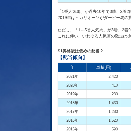
「1番人気馬」が過去10年で3勝、2着2
2019年はヒカリオーソがダービー馬
ただし、「1～5番人気馬」が8勝、2着
これに伴い、いわゆる人気薄の激走は少
S1昇格後は低めの配当？
【配当傾向】
年
単勝(円)
2021年
2,420
2020年
410
2019年
230
2018年
1,430
2017年
1,280
2016年
1,520
2015年
590