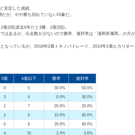
回と安定した成績。
好調だが、やや勝ち切れていない印象だ。
着2回(直近6年だと3勝、2着2回)。
績ではあるが、出走数が少ないので勝率、連対率は「浦和所属馬」の方
なっているが、2018年2着トキノパイレーツ、2019年1着ヒカリオ
3着
4着以下
勝率
連対率
0
5
30.0%
50.0%
3
4
0.0%
30.0%
1
7
20.0%
20.0%
2
5
10.0%
30.0%
0
6
20.0%
40.0%
4
76
2.4%
3.6%