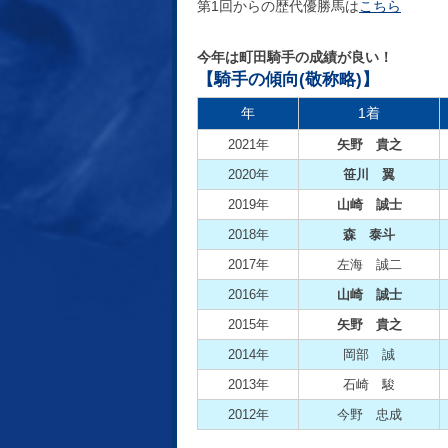
第1回からの歴代優勝馬は
こちら
今年は町田騎手の成績が良い！
【騎手の傾向(敬称略)】
年
1着
2021年
矢野 貴之
2020年
笹川 翼
2019年
山崎 誠士
2018年
森 泰斗
2017年
左海 誠二
2016年
山崎 誠士
2015年
矢野 貴之
2014年
岡部 誠
2013年
石崎 駿
2012年
今野 忠成