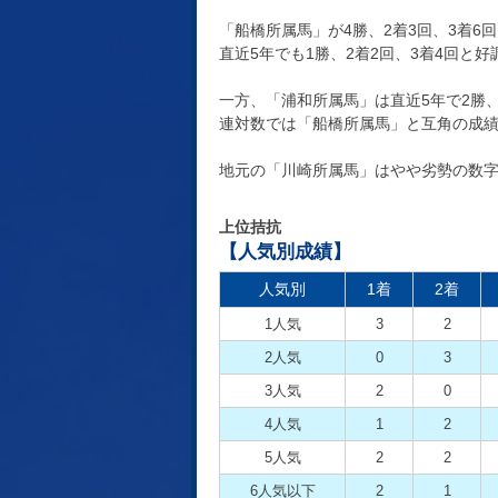
「船橋所属馬」が4勝、2着3回、3着6
直近5年でも1勝、2着2回、3着4回と
一方、「浦和所属馬」は直近5年で2勝、2
連対数では「船橋所属馬」と互角の成
地元の「川崎所属馬」はやや劣勢の数字と
上位拮抗
【人気別成績】
人気別
1着
2着
1人気
3
2
2人気
0
3
3人気
2
0
4人気
1
2
5人気
2
2
6人気以下
2
1