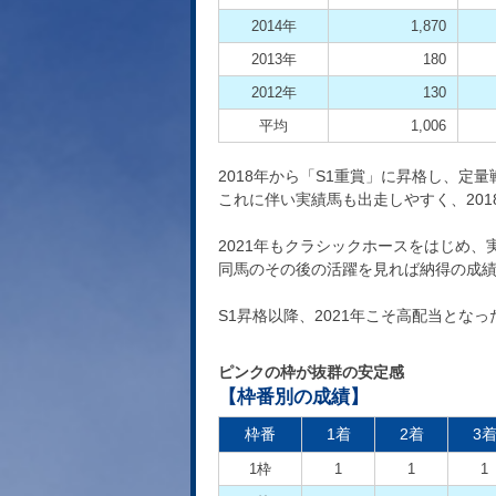
2014年
1,870
2013年
180
2012年
130
平均
1,006
2018年から「S1重賞」に昇格し、定
これに伴い実績馬も出走しやすく、201
2021年もクラシックホースをはじめ
同馬のその後の活躍を見れば納得の成績だ
S1昇格以降、2021年こそ高配当とな
ピンクの枠が抜群の安定感
【枠番別の成績】
枠番
1着
2着
3
1枠
1
1
1