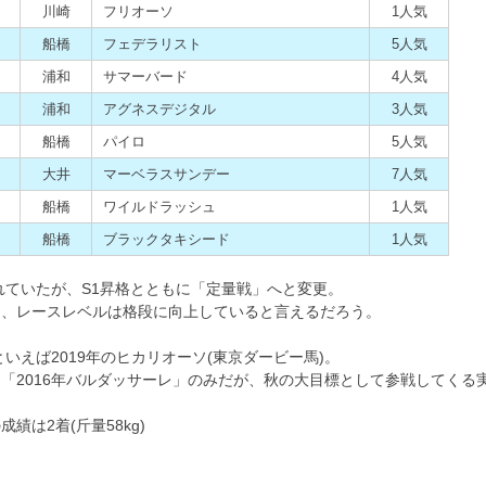
川崎
フリオーソ
1人気
船橋
フェデラリスト
5人気
浦和
サマーバード
4人気
浦和
アグネスデジタル
3人気
船橋
パイロ
5人気
大井
マーベラスサンデー
7人気
船橋
ワイルドラッシュ
1人気
船橋
ブラックタキシード
1人気
れていたが、S1昇格とともに「定量戦」へと変更。
り、レースレベルは格段に向上していると言えるだろう。
いえば2019年のヒカリオーソ(東京ダービー馬)。
「2016年バルダッサーレ」のみだが、秋の大目標として参戦してくる
は2着(斤量58kg)