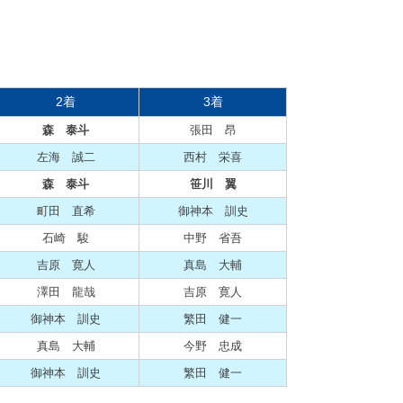
2着
3着
森 泰斗
張田 昂
左海 誠二
西村 栄喜
森 泰斗
笹川 翼
町田 直希
御神本 訓史
石崎 駿
中野 省吾
吉原 寛人
真島 大輔
澤田 龍哉
吉原 寛人
御神本 訓史
繁田 健一
真島 大輔
今野 忠成
御神本 訓史
繁田 健一