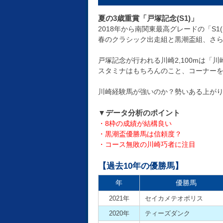
夏の3歳重賞「戸塚記念(S1)」
2018年から南関東最高グレードの「S1(
春のクラシック出走組と黒潮盃組、さ
戸塚記念が行われる川崎2,100mは「川崎
スタミナはもちろんのこと、コーナーを
川崎経験馬が強いのか？勢いある上がり
▼データ分析のポイント
・8枠の成績が結構良い
・黒潮盃優勝馬は信頼度？
・コース無敗の川崎巧者に注目
【過去10年の優勝馬】
年
優勝馬
2021年
セイカメテオポリス
2020年
ティーズダンク