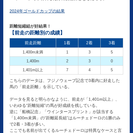
2024年ゴールドカップの結果
距離短縮組が好結果！
【前走の距離別の成績】
前走距離
1着
2着
3着
1,400m未満
1
3
5
1,400m
2
3
0
1,401m以上
7
4
5
こちらのデータは、フジノウェーブ記念で3着内に好走した
馬の「前走距離」を示している。
データを見ると明らかなように、前走が「1,401m以上」、
いわゆる“距離短縮”の馬が好成績を残している。
逆に「船橋記念」「ウインタースプリント」が該当する
「1,400m未満」の“距離延長組”はルーチェドーロの1勝のみ
で2着・3着が多い。
ここでも名前が出てくるルーチェドーロは特異なケースと言