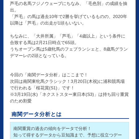
芦毛の名馬フジノウェーブにちなみ、「毛色別」の成績を抽
出。
「芦毛」の馬は過去10年で2勝を挙げているものの、2020年
以降は「芦毛」の出走が1頭もいない。
ちなみに、「大井所属」「芦毛」「4歳以上」という条件に
合致する馬は2月21日時点で65頭。
うちオープン馬は5歳牝馬のフェブランシェと、8歳馬グラン
デマーレの2頭となっている。
今回の「南関データ分析」はここまで！
次回は南関東牝馬クラシック！3月20日(木祝)に浦和競馬場
で行われる「桜花賞(S1)」です！
※3月19日(水)「ネクストスター東日本(S3)」は持ち回り重賞
のため割愛
南関データ分析とは
南関重賞の過去の傾向をデータで分析！
知って得するデータから豆知識まで、予想に役立つデー