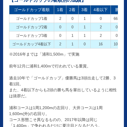
【ゴールドカップの着順別の成績】
ゴールドカップ着順
1着
2着
3着
4着以下
勝率
ゴールドカップ1着
2
0
1
0
66.7%
ゴールドカップ2着
0
0
1
2
0.0%
ゴールドカップ3着
0
1
1
2
0.0%
ゴールドカップ4着以下
2
1
0
16
10.5%
※2016年までは「浦和1,500m」で実施
前年12月に浦和1,400mで行われている重賞。
過去10年で「ゴールドカップ」優勝馬は3頭出走して2勝、3
着1回。
また、4着以下からも2頭の勝ち馬を輩出しているように相性
は抜群だ。
浦和コースは1周1,200mの左回り、大井コースは1周
1,600m(外)の右回り。
コース形態こそ異なるものの、2017年以降は同じ
「1,400m」で争われるだけに要注目となるだろう。