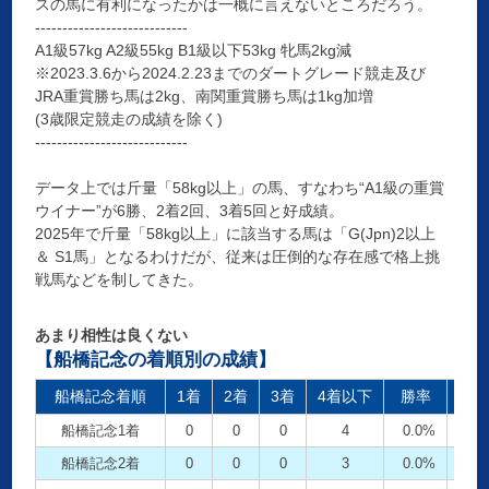
スの馬に有利になったかは一概に言えないところだろう。
----------------------------
A1級57kg A2級55kg B1級以下53kg 牝馬2kg減
※2023.3.6から2024.2.23までのダートグレード競走及び
JRA重賞勝ち馬は2kg、南関重賞勝ち馬は1kg加増
(3歳限定競走の成績を除く)
----------------------------
データ上では斤量「58kg以上」の馬、すなわち“A1級の重賞
ウイナー”が6勝、2着2回、3着5回と好成績。
2025年で斤量「58kg以上」に該当する馬は「G(Jpn)2以上
＆ S1馬」となるわけだが、従来は圧倒的な存在感で格上挑
戦馬などを制してきた。
あまり相性は良くない
【船橋記念の着順別の成績】
船橋記念着順
1着
2着
3着
4着以下
勝率
連
船橋記念1着
0
0
0
4
0.0%
0.
船橋記念2着
0
0
0
3
0.0%
0.