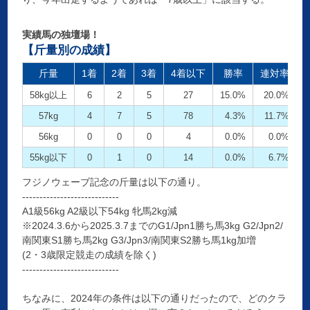
実績馬の独壇場！
【斤量別の成績】
斤量
1着
2着
3着
4着以下
勝率
連対率
58kg以上
6
2
5
27
15.0%
20.0%
57kg
4
7
5
78
4.3%
11.7%
56kg
0
0
0
4
0.0%
0.0%
55kg以下
0
1
0
14
0.0%
6.7%
フジノウェーブ記念の斤量は以下の通り。
----------------------------
A1級56kg A2級以下54kg 牝馬2kg減
※2024.3.6から2025.3.7までのG1/Jpn1勝ち馬3kg G2/Jpn2/
南関東S1勝ち馬2kg G3/Jpn3/南関東S2勝ち馬1kg加増
(2・3歳限定競走の成績を除く)
----------------------------
ちなみに、2024年の条件は以下の通りだったので、どのクラ