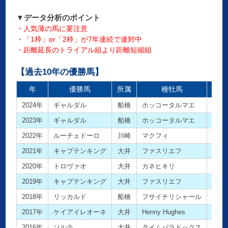
▼データ分析のポイント
・人気薄の馬に要注意
・「1枠」or「2枠」が7年連続で連対中
・距離延長のトライアル組より距離短縮組
【過去10年の優勝馬】
年
優勝馬
所属
種牡馬
人気
2024年
ギャルダル
船橋
ホッコータルマエ
1人
2023年
ギャルダル
船橋
ホッコータルマエ
3人
2022年
ルーチェドーロ
川崎
マクフィ
1人
2021年
キャプテンキング
大井
ファスリエフ
6人
2020年
トロヴァオ
大井
カネヒキリ
6人
2019年
キャプテンキング
大井
ファスリエフ
1人
2018年
リッカルド
船橋
フサイチリシャール
1人
2017年
ケイアイレオーネ
大井
Henny Hughes
3人
2016年
ソルテ
大井
タイムパラドックス
1人