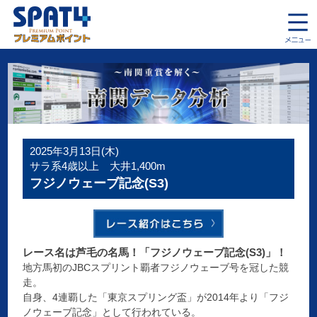
2025年3月13日(木)
サラ系4歳以上 大井1,400m
フジノウェーブ記念(S3)
レース名は芦毛の名馬！「フジノウェーブ記念(S3)」！
地方馬初のJBCスプリント覇者フジノウェーブ号を冠した競
走。
自身、4連覇した「東京スプリング盃」が2014年より「フジ
ノウェーブ記念」として行われている。