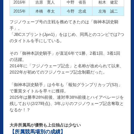
2016年
吉原 寛人
中野 省吾
柏木 健宏
2015年
本橋 孝太
今野 忠成
左海 誠二
フジノウェーブ号の主戦を務めてきたのは「御神本訓史騎
手」。
「JBCスプリント(Jpn1)」をはじめ、同馬とのコンビでは7つ
のタイトルを手にしている。
その「御神本訓史騎手」が直近6年で1勝、2着1回、3着1回
の活躍。
2014年に「フジノウェーブ記念」と名称が改められて以来、
2022年が初めてのフジノウェーブ記念制覇だった。
「御神本訓史騎手」は今年も「報知グランプリカップ(S3)」
で重賞タイトルを早々に獲得。
2025年は勝率28%前後、連対率38%前後とハイアベレージを
残しており(2/27時点)、3年ぶりのフジノウェーブ記念奪取と
なるか！？
大井所属馬が優勢も上位独占は少ない
【所属競馬場別の成績】