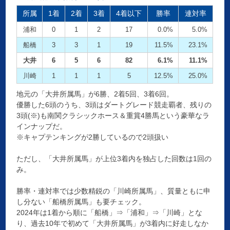
所属
1着
2着
3着
4着以下
勝率
連対率
浦和
0
1
2
17
0.0%
5.0%
船橋
3
3
1
19
11.5%
23.1%
大井
6
5
6
82
6.1%
11.1%
川崎
1
1
1
5
12.5%
25.0%
地元の「大井所属馬」が6勝、2着5回、3着6回。
優勝した6頭のうち、3頭はダートグレード競走覇者、残りの
3頭(※)も南関クラシックホース＆重賞4勝馬という豪華なラ
インナップだ。
※キャプテンキングが2勝しているので2頭扱い
ただし、「大井所属馬」が上位3着内を独占した回数は1回の
み。
勝率・連対率では少数精鋭の「川崎所属馬」、質量ともに申
し分ない「船橋所属馬」も要チェック。
2024年は1着から順に「船橋」⇒「浦和」⇒「川崎」とな
り、過去10年で初めて「大井所属馬」が3着内に好走しなか