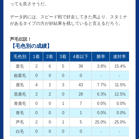
っても良さそうだ。
データ的には、スピード戦で好走してきた馬より、スタミナ
があるタイプの方が好結果を残していると言えるだろう。
芦毛伝説！
【毛色別の成績】
毛色別
1着
2着
3着
4着以下
勝率
連対率
栗毛
2
6
5
39
3.8%
15.4%
栃栗毛
0
0
0
0
-
-
鹿毛
4
2
3
43
7.7%
11.5%
黒鹿毛
2
2
0
28
6.3%
12.5%
青鹿毛
0
0
1
7
0.0%
0.0%
青毛
0
0
0
1
0.0%
0.0%
芦毛
2
0
1
5
25.0%
25.0%
白毛
0
0
0
0
-
-