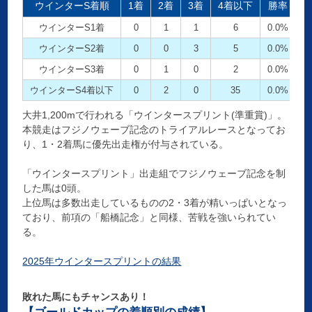
ウインターS着順
1着
2着
3着
4着以下
勝率
ウインターS1着
0
1
1
6
0.0%
1
ウインターS2着
0
0
3
5
0.0%
ウインターS3着
0
1
0
2
0.0%
3
ウインターS4着以下
0
2
0
35
0.0%
大井1,200mで行われる「ウインタースプリント(準重賞)」。
本競走はフジノウェーブ記念のトライアルレースとなってお
り、1・2着馬に優先出走権が付与されている。
「ウインタースプリント」出走組でフジノウェーブ記念を制
した馬は0頭。
上位馬は多数出走しているものの2・3着が精いっぱいとなっ
ており、前項の「船橋記念」と同様、苦戦を強いられてい
る。
2025年ウインタースプリントの結果
敗れた馬にもチャンスあり！