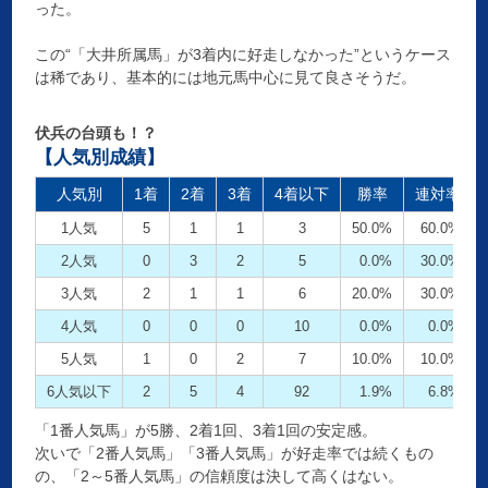
った。
この“「大井所属馬」が3着内に好走しなかった”というケース
は稀であり、基本的には地元馬中心に見て良さそうだ。
伏兵の台頭も！？
【人気別成績】
人気別
1着
2着
3着
4着以下
勝率
連対率
1人気
5
1
1
3
50.0%
60.0%
2人気
0
3
2
5
0.0%
30.0%
3人気
2
1
1
6
20.0%
30.0%
4人気
0
0
0
10
0.0%
0.0%
5人気
1
0
2
7
10.0%
10.0%
6人気以下
2
5
4
92
1.9%
6.8%
「1番人気馬」が5勝、2着1回、3着1回の安定感。
次いで「2番人気馬」「3番人気馬」が好走率では続くもの
の、「2～5番人気馬」の信頼度は決して高くはない。