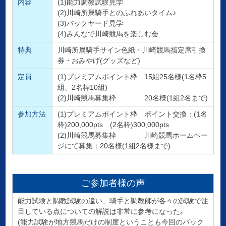
内容
(1)能力調教試験見学
(2)川崎所属騎手とのふれあいタイム♪
(3)バックヤード見学
(4)みんなで川崎競馬を楽しむ会
特典
川崎所属騎手サイン色紙・川崎競馬指定席引換
券・おみやげ(グッズなど)
定員
(1)プレミアムポイント枠 15組25名様(1名枠5
組、2名枠10組)
(2)川崎競馬募集枠 20名様(1組2名まで)
参加方法
(1)プレミアムポイント枠 ポイント交換：(1名
枠)200,000pts (2名枠)300,000pts
(2)川崎競馬募集枠 川崎競馬ホームペー
ジにて募集：20名様(1組2名様まで)
ご参加者様の声
能力試験と調教試験の違い、騎手と調教師が各々の試験で注
目している点についての解説は非常に参考になった｡
(能力試験が地方競馬だけの制度ということも今回のバック