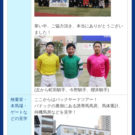
寒い中、ご協力頂き、本当にありがとうござい
ました！
(左から町田騎手、今野騎手、櫻井騎手)
検量室・
ここからはバックヤードツアー！
本馬場・
パドックの裏側にある誘導馬馬房、馬体重計、
ゲートな
待機馬房などを見学！
どの見学