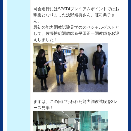
司会進行にはSPAT4プレミアムポイントではお
馴染となりました浅野靖典さん、荘司典子さ
ん。
最初の能力調教試験見学のスペシャルゲストと
して、佐藤博紀調教師＆平田正一調教師をお迎
えしました！
まずは、この日に行われた能力調教試験を2レ
ース見学！