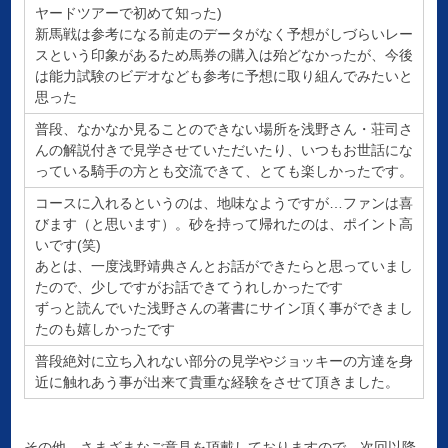
ヤードツアーで初めて知った)
新馬戦は参考になる前走のデータがなく予想がしづらいレー
スという印象があるため馬券の購入は殆どなかったが、今後
は能力試験のビデオなども参考に予想に取り組んでみたいと
思った
普段、なかなか見ることのできない場所を浅野さん・荘司さ
んの解説付きで見学させていただいたり、いつもお世話にな
っている騎手の方とも交流できて、とても楽しかったです。
コースに入れるというのは、地味なようですが…ファンは喜
びます（と思います）。砂を持って帰れたのは、ポイント高
いです(笑)
あとは、一度浅野靖典さんとお話ができたらと思っていまし
たので、少しですがお話できてうれしかったです
ずっと読んでいた浅野さんの著書にサイン頂く事ができまし
たのも嬉しかったです
普段絶対に立ち入れない部分の見学やジョッキーの方達を身
近に触れあう事が出来て貴重な経験をさせて頂きました。
その他、さまざまなご意見を頂戴しておりますので、次回以降