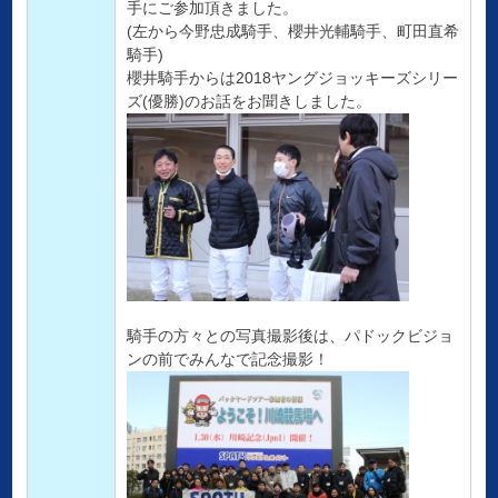
手にご参加頂きました。
(左から今野忠成騎手、櫻井光輔騎手、町田直希
騎手)
櫻井騎手からは2018ヤングジョッキーズシリー
ズ(優勝)のお話をお聞きしました。
騎手の方々との写真撮影後は、パドックビジョ
ンの前でみんなで記念撮影！