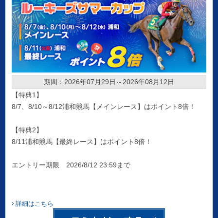
期間：2026年07月29日～2026年08月12日
【特典1】
8/7、8/10～8/12浦和競馬【メインレース】はポイント8倍！
【特典2】
8/11浦和競馬【最終レース】はポイント8倍！
エントリー期限 2026/8/12 23:59まで
詳細はこちら