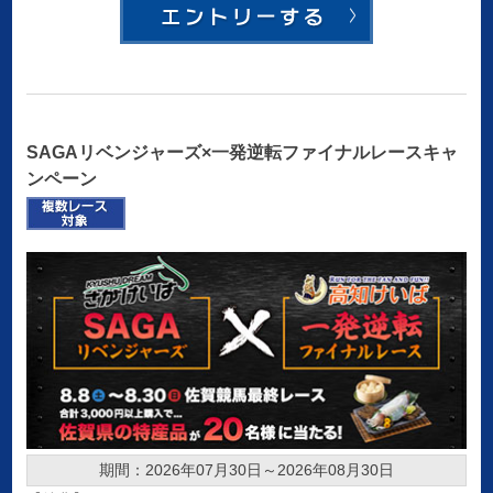
SAGAリベンジャーズ×一発逆転ファイナルレースキャ
ンペーン
期間：2026年07月30日～2026年08月30日