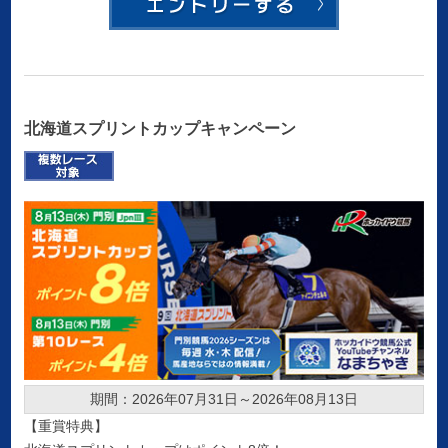
北海道スプリントカップキャンペーン
期間：2026年07月31日～2026年08月13日
【重賞特典】