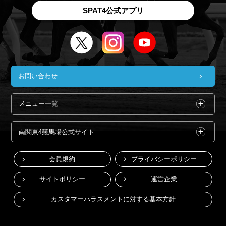
SPAT4公式アプリ
お問い合わせ
メニュー一覧
南関東4競馬場公式サイト
会員規約
プライバシーポリシー
サイトポリシー
運営企業
カスタマーハラスメントに対する基本方針