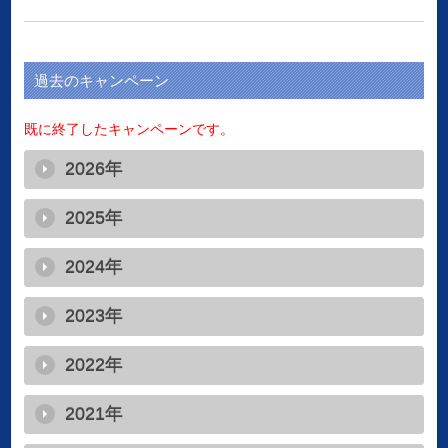
過去のキャンペーン
既に終了したキャンペーンです。
2026年
2025年
2024年
2023年
2022年
2021年