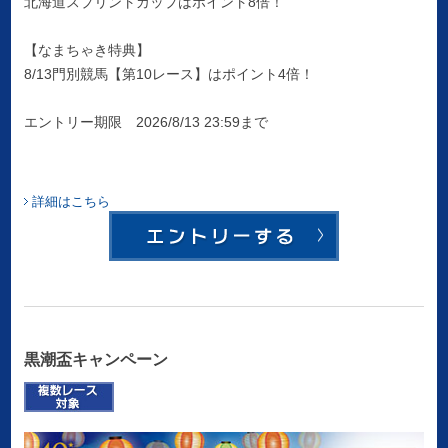
北海道スプリントカップはポイント8倍！
【なまちゃき特典】
8/13門別競馬【第10レース】はポイント4倍！
エントリー期限 2026/8/13 23:59まで
詳細はこちら
黒潮盃キャンペーン