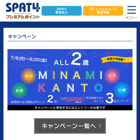
SPAT4
プレミアムポイント
新規加入
新規登録