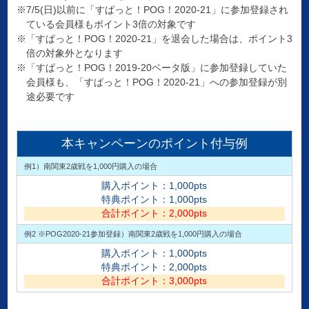
※7/5(日)以前に「すぱっと！POG！2020-21」に参加登録され
ている会員様もポイント3倍の対象です
※「すぱっと！POG！2020-21」を退会した場合は、ポイント3
倍の対象外となります
※「すぱっと！POG！2019-20ベータ版」に参加登録していた
会員様も、「すぱっと！POG！2020-21」への参加登録が別
途必要です
本キャンペーンのポイント付与例
例1）南関東2歳戦を1,000円購入の場合
購入ポイント：1,000pts
特典ポイント：1,000pts
合計ポイント：2,000pts
例2 ※POG2020-21参加登録）南関東2歳戦を1,000円購入の場合
購入ポイント：1,000pts
特典ポイント：2,000pts
合計ポイント：3,000pts