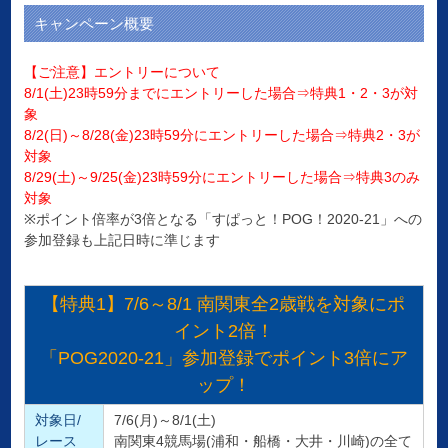
キャンペーン概要
【ご注意】エントリーについて
8/1(土)23時59分までにエントリーした場合⇒特典1・2・3が対
象
8/2(日)～8/28(金)23時59分にエントリーした場合⇒特典2・3が
対象
8/29(土)～9/25(金)23時59分にエントリーした場合⇒特典3のみ
対象
※ポイント倍率が3倍となる「すぱっと！POG！2020-21」への
参加登録も上記日時に準じます
【特典1】7/6～8/1 南関東全2歳戦を対象にポ
イント2倍！
「POG2020-21」参加登録でポイント3倍にア
ップ！
対象日/
7/6(月)～8/1(土)
レース
南関東4競馬場(浦和・船橋・大井・川崎)の全て