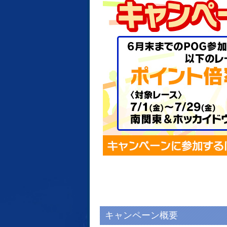
キャンペーン概要