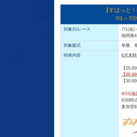
【すぱっと！
7/1～
対象日/レース
7/1(金)
南関東4
対象賭式
単勝、複
特典内容
6月末
【25,
【25,
【30,
※7/1追
6/30
参加登