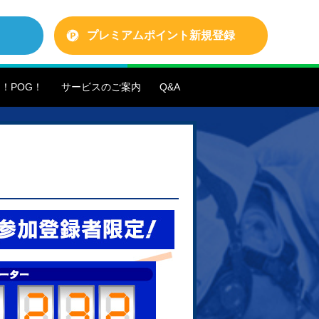
プレミアムポイント
新規登録
！POG！
サービスのご案内
Q&A