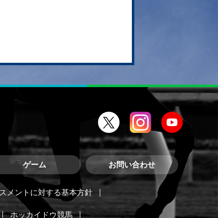
ゲーム
お問い合わせ
スメントに対する基本方針
ホッカイドウ競馬