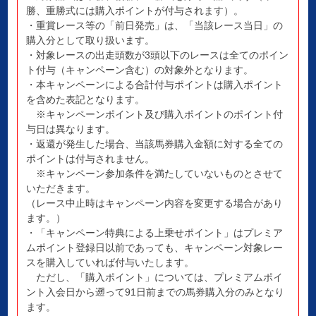
勝、重勝式には購入ポイントが付与されます）。
・重賞レース等の「前日発売」は、「当該レース当日」の
購入分として取り扱います。
・対象レースの出走頭数が3頭以下のレースは全てのポイン
ト付与（キャンペーン含む）の対象外となります。
・本キャンペーンによる合計付与ポイントは購入ポイント
を含めた表記となります。
※キャンペーンポイント及び購入ポイントのポイント付
与日は異なります。
・返還が発生した場合、当該馬券購入金額に対する全ての
ポイントは付与されません。
※キャンペーン参加条件を満たしていないものとさせて
いただきます。
（レース中止時はキャンペーン内容を変更する場合があり
ます。）
・「キャンペーン特典による上乗せポイント」はプレミア
ムポイント登録日以前であっても、キャンペーン対象レー
スを購入していれば付与いたします。
ただし、「購入ポイント」については、プレミアムポイ
ント入会日から遡って91日前までの馬券購入分のみとなり
ます。