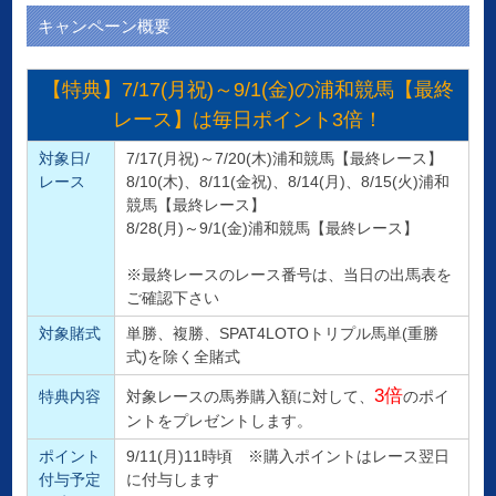
キャンペーン概要
【特典】7/17(月祝)～9/1(金)の浦和競馬【最終
レース】は毎日ポイント3倍！
対象日/
7/17(月祝)～7/20(木)浦和競馬【最終レース】
レース
8/10(木)、8/11(金祝)、8/14(月)、8/15(火)浦和
競馬【最終レース】
8/28(月)～9/1(金)浦和競馬【最終レース】
※最終レースのレース番号は、当日の出馬表を
ご確認下さい
対象賭式
単勝、複勝、SPAT4LOTOトリプル馬単(重勝
式)を除く全賭式
3倍
特典内容
対象レースの馬券購入額に対して、
のポイ
ントをプレゼントします。
ポイント
9/11(月)11時頃 ※購入ポイントはレース翌日
付与予定
に付与します