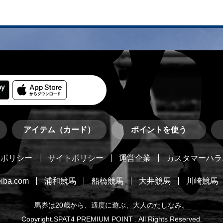
アイテム（カード）
ポイントを使う
ーポリシー
サイトポリシー
運営企業
カスタマーハラ
iba.com
浦和競馬
船橋競馬
大井競馬
川崎競馬
馬券は20歳から、適度に遊ぶ、大人のたしなみ。
Copyright.SPAT4 PREMIUM POINT . All Rights Reserved.