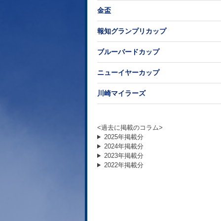
金盃
報知グランプリカップ
ブルーバードカップ
ニューイヤーカップ
川崎マイラーズ
<過去に掲載のコラム>
2025年掲載分
2024年掲載分
2023年掲載分
2022年掲載分