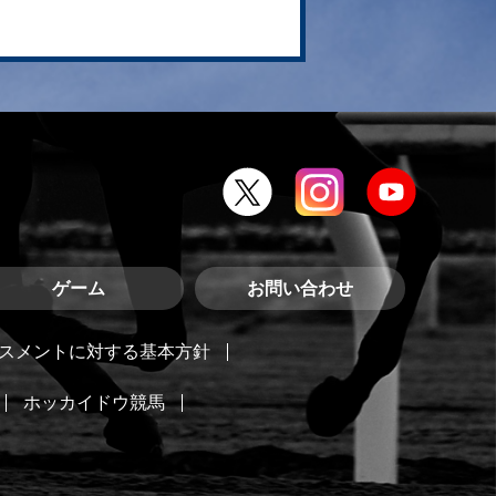
ゲーム
お問い合わせ
スメントに対する基本方針
ホッカイドウ競馬