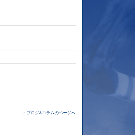
ブログ&コラムのページへ